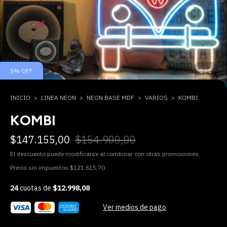
5
%
OFF
1
/
1
INICIO
>
LINEA NEON
>
NEON BASE MDF
>
VARIOS
>
KOMBI
KOMBI
$147.155,00
$154.900,00
El descuento puede modificarse al combinar con otras promociones.
Precio sin impuestos
$121.615,70
24
cuotas de
$12.998,08
Ver medios de pago