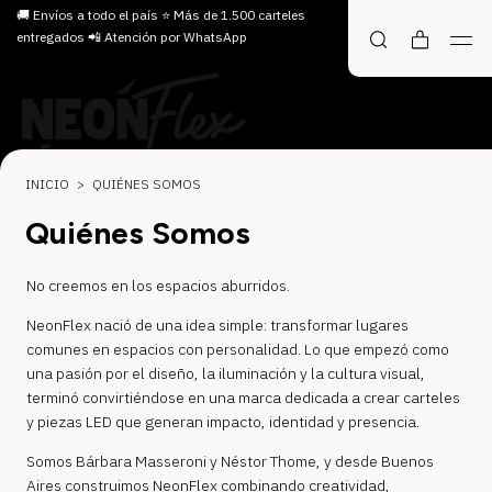
🚚 Envíos a todo el país ⭐ Más de 1.500 carteles
entregados 📲 Atención por WhatsApp
INICIO
>
QUIÉNES SOMOS
Quiénes Somos
No creemos en los espacios aburridos.
NeonFlex nació de una idea simple: transformar lugares
comunes en espacios con personalidad. Lo que empezó como
una pasión por el diseño, la iluminación y la cultura visual,
terminó convirtiéndose en una marca dedicada a crear carteles
y piezas LED que generan impacto, identidad y presencia.
Somos Bárbara Masseroni y Néstor Thome, y desde Buenos
Aires construimos NeonFlex combinando creatividad,