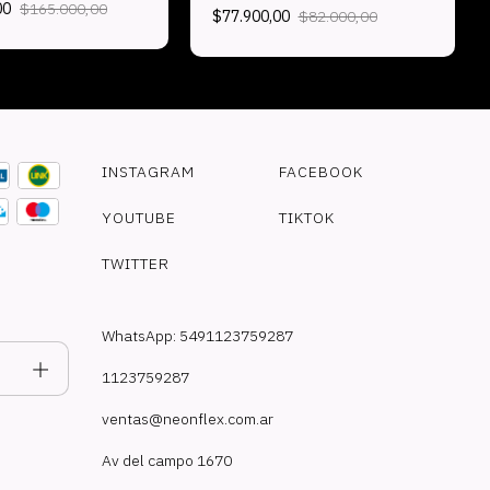
00
$165.000,00
$77.900,00
$82.000,00
INSTAGRAM
FACEBOOK
YOUTUBE
TIKTOK
TWITTER
WhatsApp: 5491123759287
1123759287
ventas@neonflex.com.ar
Av del campo 1670