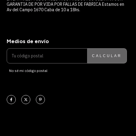
GARANTIA DE POR VIDA POR FALLAS DE FABRICA Estamos en
Av del Campo 1670 Caba de 10 a 18hs.
Medios de envío
ENTREGAS PARA EL CP:
CAMBIAR CP
CALCULAR
No sé mi código postal