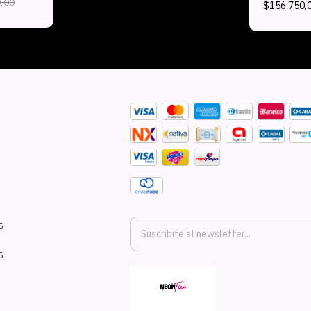
,00
$156.750,
S
S