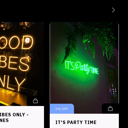
5
%
OFF
IBES ONLY -
NES
IT'S PARTY TIME