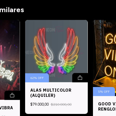
milares
62
%
OFF
ALAS MULTICOLOR
5
%
OFF
(ALQUILER)
GOOD V
$79.000,00
$210.000,00
VIBRA
RENGLO