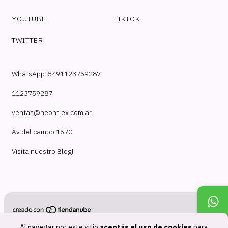
YOUTUBE
TIKTOK
TWITTER
WhatsApp: 5491123759287
1123759287
ventas@neonflex.com.ar
Av del campo 1670
Visita nuestro Blog!
Copyright NeonFlex - 30718210824 - 2026. Todos los derechos
Al navegar por este sitio
aceptás el uso de cookies
para