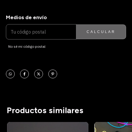
Medios de envío
ENTREGAS PARA EL CP:
CAMBIAR CP
CALCULAR
No sé mi código postal
Productos similares