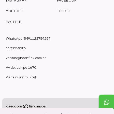
INSTAGRAM
FACEBOOK
YOUTUBE
TIKTOK
TWITTER
WhatsApp: 5491123759287
1123759287
ventas@neonflex.com.ar
Av del campo 1670
Visita nuestro Blog!
Copyright NeonFlex - 30718210824 - 2026. Todos los derechos