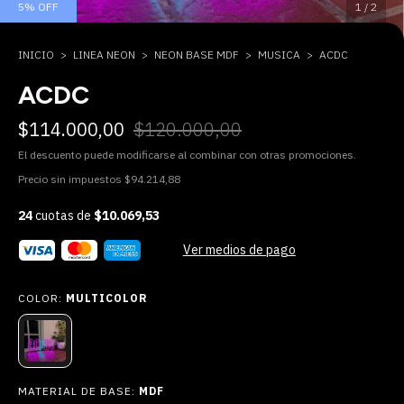
5
%
OFF
1
/
2
INICIO
>
LINEA NEON
>
NEON BASE MDF
>
MUSICA
>
ACDC
ACDC
$114.000,00
$120.000,00
El descuento puede modificarse al combinar con otras promociones.
Precio sin impuestos
$94.214,88
24
cuotas de
$10.069,53
Ver medios de pago
COLOR:
MULTICOLOR
MATERIAL DE BASE:
MDF