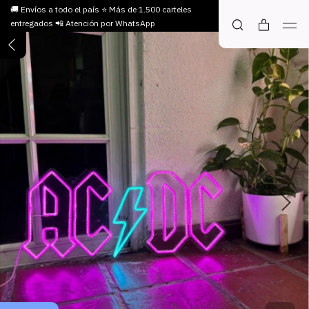
🚚 Envíos a todo el país ⭐ Más de 1.500 carteles
entregados 📲 Atención por WhatsApp