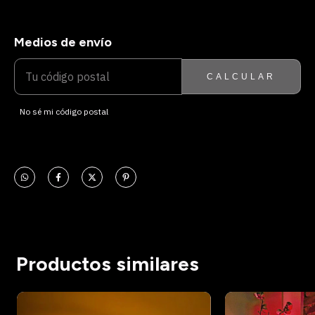
Medios de envío
ENTREGAS PARA EL CP:
CAMBIAR CP
CALCULAR
No sé mi código postal
Productos similares