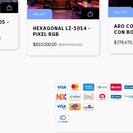
5
%
OFF
9
%
OFF
05 -
ARO CO
HEXAGONAL LZ-1014 -
CON B
PiXEL RGB
0
$378.670
$810.000,00
$890.000,00