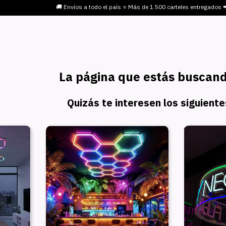
🚚 Envíos a todo el país ⭐ Más de 1.500 carteles entregados
La página que estás buscand
Quizás te interesen los siguient