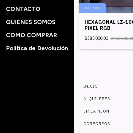
CONTACTO
14
%
OFF
QUIENES SOMOS
HEXAGONAL LZ-10
PiXEL RGB
COMO COMPRAR
$385.000,00
$450.000,0
Política de Devolución
INICIO
ALQUILERES
LINEA NEON
CORPOREOS