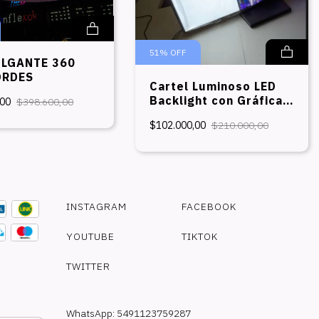
51
%
OFF
LGANTE 360
ORDES
Cartel Luminoso LED
Backlight con Gráfica
,00
$398.600,00
Intercambiable - Panel
$102.000,00
$210.000,00
Led
INSTAGRAM
FACEBOOK
YOUTUBE
TIKTOK
TWITTER
WhatsApp: 5491123759287