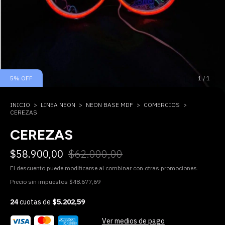
5
%
OFF
1
/
1
INICIO
>
LINEA NEON
>
NEON BASE MDF
>
COMERCIOS
>
CEREZAS
CEREZAS
$58.900,00
$62.000,00
El descuento puede modificarse al combinar con otras promociones.
Precio sin impuestos
$48.677,69
24
cuotas de
$5.202,59
Ver medios de pago