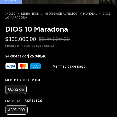
INICIO
>
LINEA NEON
>
NEON BASE ACRILICO
>
MUNDIAL
>
DIOS
10 MARADONA
DIOS 10 Maradona
$305.000,00
$320.000,00
Precio sin impuestos
$252.066,12
24
cuotas de
$26.940,40
Ver medios de pago
MEDIDAS:
80X32 CM
80x32 cm
MATERIAL:
ACRILICO
ACRILICO