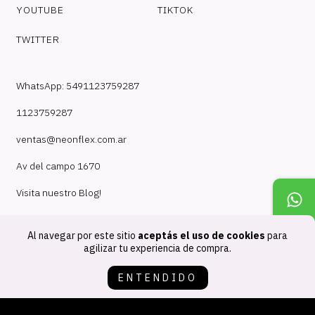
YOUTUBE
TIKTOK
TWITTER
WhatsApp: 5491123759287
1123759287
ventas@neonflex.com.ar
Av del campo 1670
Visita nuestro Blog!
Al navegar por este sitio
aceptás el uso de cookies
para
agilizar tu experiencia de compra.
ENTENDIDO
Copyright NeonFlex - 30718210824 - 2026. Todos los derechos
reservados.