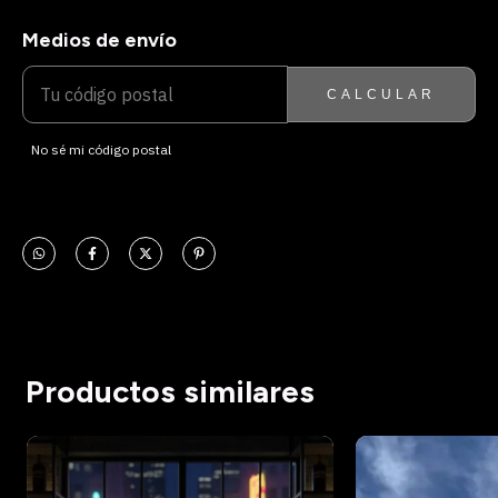
Medios de envío
ENTREGAS PARA EL CP:
CAMBIAR CP
CALCULAR
No sé mi código postal
Productos similares