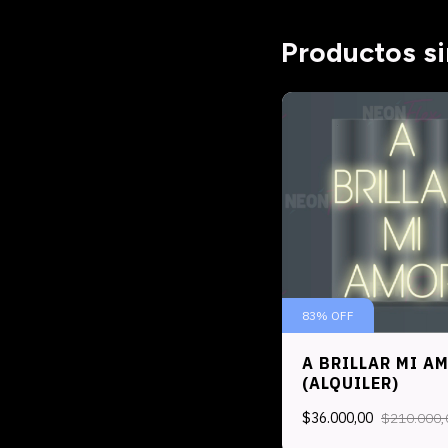
Productos si
83
%
OFF
A BRILLAR MI A
(ALQUILER)
$36.000,00
$210.000,