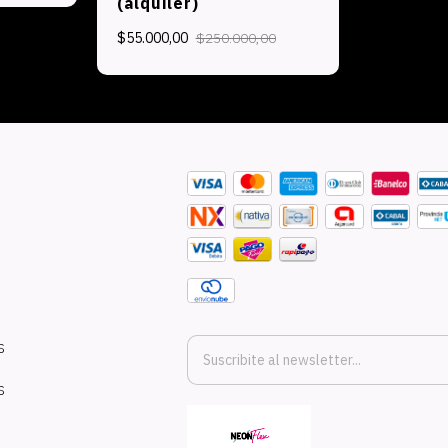
(alquiler)
$55.000,00
$250.000,00
S
S