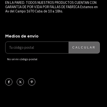
EN LA PARED. TODOS NUESTROS PRODUCTOS CUENTAN CON
GARANTIA DE POR VIDA POR FALLAS DE FABRICA Estamos en
Av del Campo 1670 Caba de 10 a 18hs.
Medios de envío
ENTREGAS PARA EL CP:
CAMBIAR CP
CALCULAR
No sé mi código postal