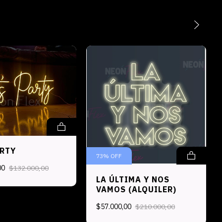
ARTY
73
%
OFF
00
$132.000,00
LA ÚLTIMA Y NOS
VAMOS (ALQUILER)
$57.000,00
$210.000,00