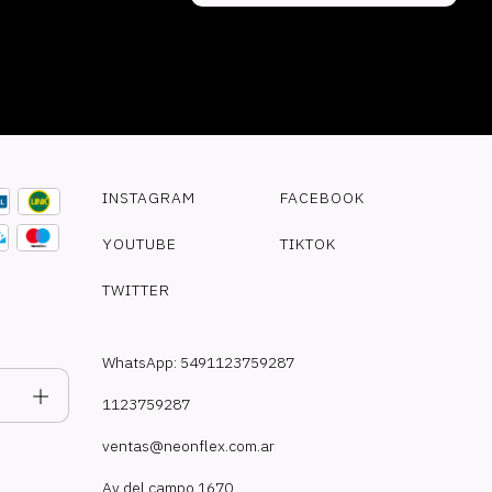
INSTAGRAM
FACEBOOK
YOUTUBE
TIKTOK
TWITTER
WhatsApp: 5491123759287
1123759287
ventas@neonflex.com.ar
Av del campo 1670