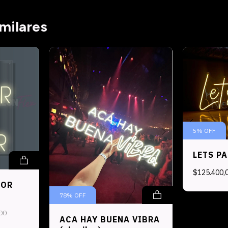
milares
5
%
OFF
LETS P
$125.400,
MOR
78
%
OFF
00
ACA HAY BUENA VIBRA