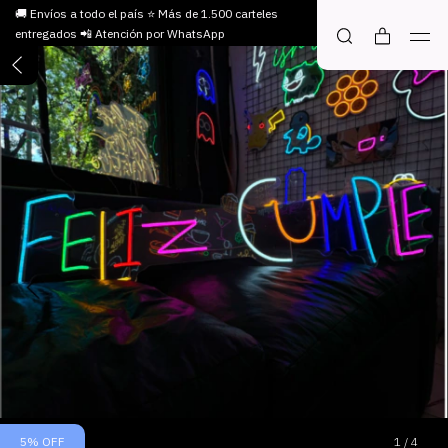
🚚 Envíos a todo el país ⭐ Más de 1.500 carteles
entregados 📲 Atención por WhatsApp
5
%
OFF
1
/
4