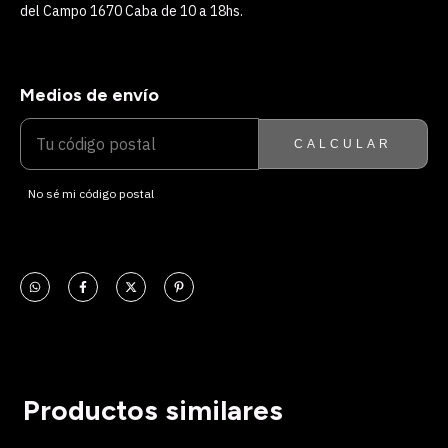
del Campo 1670 Caba de 10 a 18hs.
Medios de envío
ENTREGAS PARA EL CP:
CAMBIAR CP
CALCULAR
No sé mi código postal
Productos similares