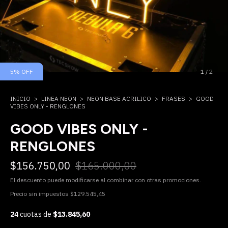
5
%
OFF
1
/
2
INICIO
>
LINEA NEON
>
NEON BASE ACRILICO
>
FRASES
>
GOOD
VIBES ONLY - RENGLONES
GOOD VIBES ONLY -
RENGLONES
$156.750,00
$165.000,00
El descuento puede modificarse al combinar con otras promociones.
Precio sin impuestos
$129.545,45
24
cuotas de
$13.845,60