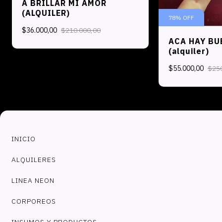
A BRILLAR MI AMOR
(ALQUILER)
78
%
OFF
$36.000,00
$210.000,00
ACA HAY BU
(alquiler)
$55.000,00
$25
INICIO
ALQUILERES
LINEA NEON
CORPOREOS
INSUMOS Y PRODUCTOS