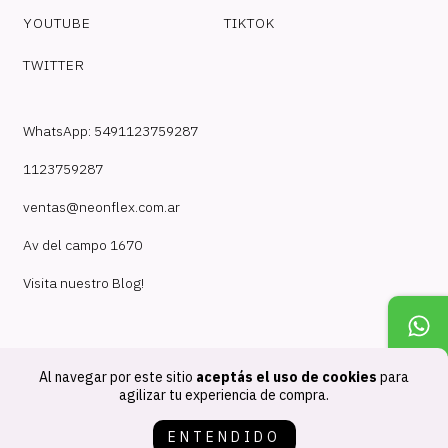
YOUTUBE
TIKTOK
TWITTER
WhatsApp: 5491123759287
1123759287
ventas@neonflex.com.ar
Av del campo 1670
Visita nuestro Blog!
Al navegar por este sitio
aceptás el uso de cookies
para
agilizar tu experiencia de compra.
Copyright NeonFlex - 30718210824 - 2026. Todos los derechos
ENTENDIDO
reservados.