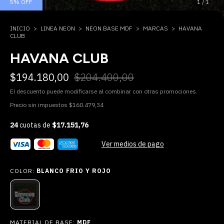
5
%
OFF
1
/
1
INICIO
>
LINEA NEON
>
NEON BASE MDF
>
MARCAS
>
HAVANA
CLUB
HAVANA CLUB
$194.180,00
$204.400,00
El descuento puede modificarse al combinar con otras promociones.
Precio sin impuestos
$160.479,34
24
cuotas de
$17.151,76
Ver medios de pago
COLOR:
BLANCO FRIO Y ROJO
MATERIAL DE BASE:
MDF