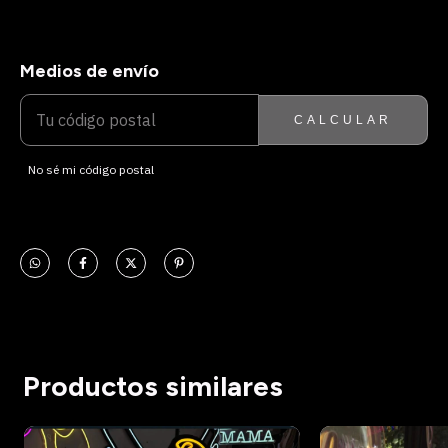
Medios de envío
ENTREGAS PARA EL CP:
CAMBIAR CP
CALCULAR
No sé mi código postal
Productos similares