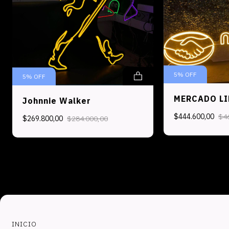
5
%
OFF
5
%
OFF
MERCADO LI
Johnnie Walker
$444.600,00
$4
$269.800,00
$284.000,00
INICIO