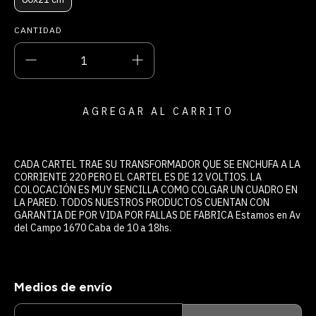
CANTIDAD
CADA CARTEL TRAE SU TRANSFORMADOR QUE SE ENCHUFA A LA
CORRIENTE 220 PERO EL CARTEL ES DE 12 VOLTIOS. LA
COLOCACIÓN ES MUY SENCILLA COMO COLGAR UN CUADRO EN
LA PARED. TODOS NUESTROS PRODUCTOS CUENTAN CON
GARANTIA DE POR VIDA POR FALLAS DE FABRICA Estamos en Av
del Campo 1670 Caba de 10 a 18hs.
Medios de envío
ENTREGAS PARA EL CP:
CAMBIAR CP