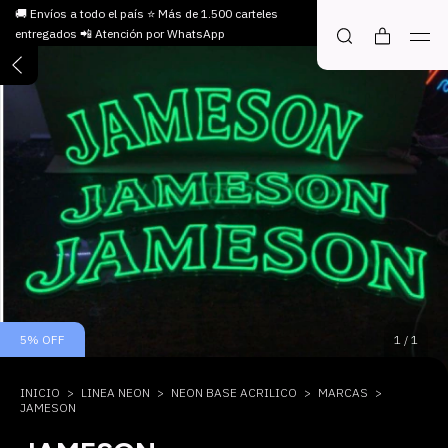
🚚 Envíos a todo el país ⭐ Más de 1.500 carteles
entregados 📲 Atención por WhatsApp
5
%
OFF
1
/
1
INICIO
>
LINEA NEON
>
NEON BASE ACRILICO
>
MARCAS
>
JAMESON