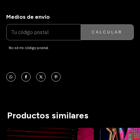
Medios de envío
ENTREGAS PARA EL CP:
CAMBIAR CP
CALCULAR
No sé mi código postal
Productos similares