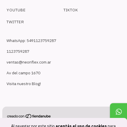
YOUTUBE
TIKTOK
TWITTER
WhatsApp: 5491123759287
1123759287
ventas@neonflex.com.ar
Av del campo 1670
Visita nuestro Blog!
Copyright NeonFlex - 30718210824 - 2026. Todos los derechos
Al navegar por este sitio
aceptás el uso de cookies
para