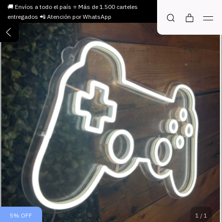
🚚 Envíos a todo el país ⭐ Más de 1.500 carteles
entregados 📲 Atención por WhatsApp
5
%
OFF
1
/
1