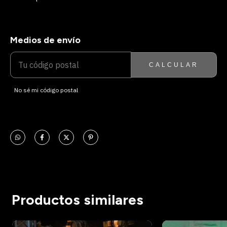
Medios de envío
ENTREGAS PARA EL CP:
CAMBIAR CP
CALCULAR
No sé mi código postal
Productos similares