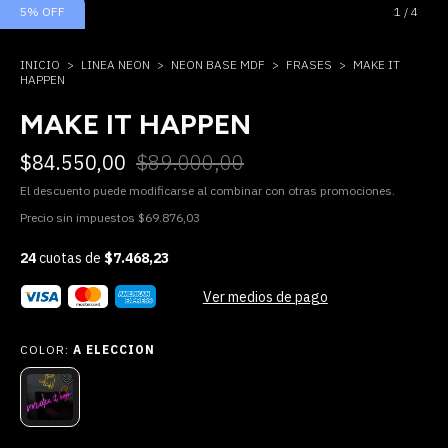
5
%
OFF
1
/
4
INICIO
>
LINEA NEON
>
NEON BASE MDF
>
FRASES
>
MAKE IT
HAPPEN
MAKE IT HAPPEN
$84.550,00
$89.000,00
El descuento puede modificarse al combinar con otras promociones.
Precio sin impuestos
$69.876,03
24
cuotas de
$7.468,23
Ver medios de pago
COLOR:
A ELECCION