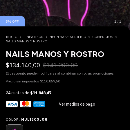
5
%
OFF
1
/
1
INICIO
>
LINEA NEON
>
NEON BASE ACRILICO
>
COMERCIOS
>
NAILS MANOS Y ROSTRO
NAILS MANOS Y ROSTRO
$134.140,00
$141.200,00
El descuento puede modificarse al combinar con otras promociones.
Precio sin impuestos
$110.859,50
24
cuotas de
$11.848,47
Ver medios de pago
COLOR:
MULTICOLOR