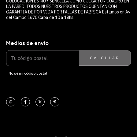
COLOCACIÓN ES MUY SENCILLA COMO COLGAR UN CUADRO EN
LA PARED. TODOS NUESTROS PRODUCTOS CUENTAN CON
GARANTIA DE POR VIDA POR FALLAS DE FABRICA Estamos en Av
del Campo 1670 Caba de 10 a 18hs.
Medios de envío
ENTREGAS PARA EL CP:
CAMBIAR CP
CALCULAR
No sé mi código postal