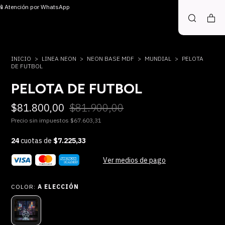
 📲 Atención por WhatsApp
INICIO
>
LINEA NEON
>
NEON BASE MDF
>
MUNDIAL
>
PELOTA
DE FUTBOL
PELOTA DE FUTBOL
$81.800,00
$81.900,00
Precio sin impuestos
$67.603,31
24
cuotas de
$7.225,33
Ver medios de pago
COLOR:
A ELECCIÓN