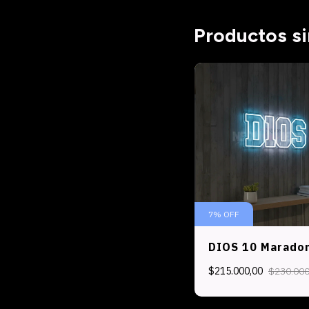
Productos si
7
%
OFF
DIOS 10 Marado
$215.000,00
$230.000