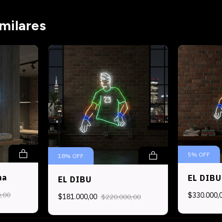
milares
5
%
OFF
18
%
OFF
na
EL DIBU
EL DIBU
,00
$330.000,
$181.000,00
$220.000,00