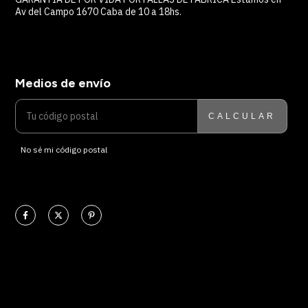
Av del Campo 1670 Caba de 10 a 18hs.
Medios de envío
ENTREGAS PARA EL CP:
CAMBIAR CP
CALCULAR
No sé mi código postal