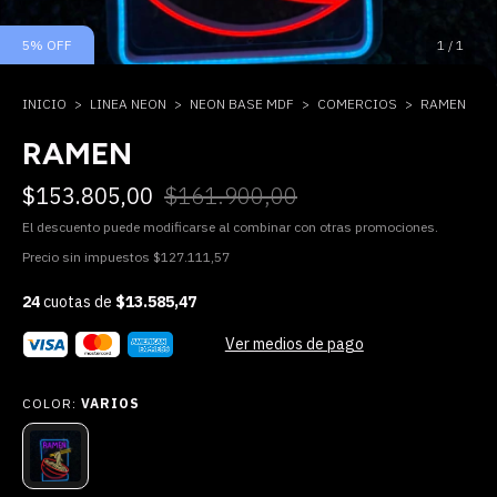
5
%
OFF
1
/
1
INICIO
>
LINEA NEON
>
NEON BASE MDF
>
COMERCIOS
>
RAMEN
RAMEN
$153.805,00
$161.900,00
El descuento puede modificarse al combinar con otras promociones.
Precio sin impuestos
$127.111,57
24
cuotas de
$13.585,47
Ver medios de pago
COLOR:
VARIOS