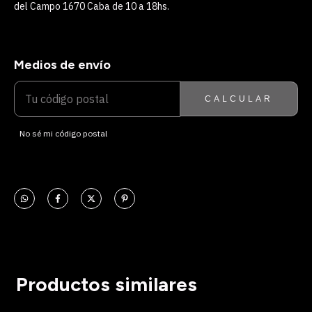
del Campo 1670 Caba de 10 a 18hs.
Medios de envío
ENTREGAS PARA EL CP:
CAMBIAR CP
CALCULAR
No sé mi código postal
Productos similares