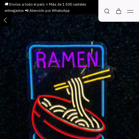
🚚 Envíos a todo el país ⭐ Más de 1.500 carteles
entregados 📲 Atención por WhatsApp