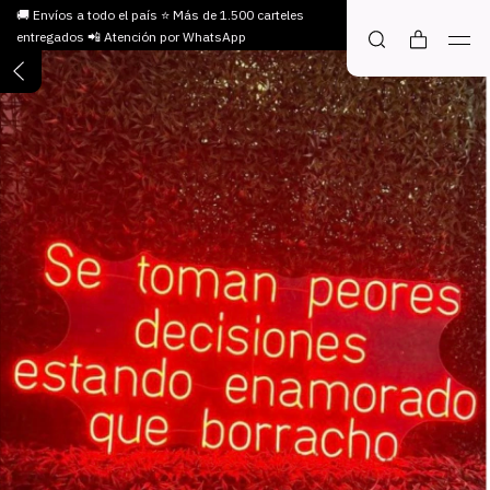
🚚 Envíos a todo el país ⭐ Más de 1.500 carteles
entregados 📲 Atención por WhatsApp