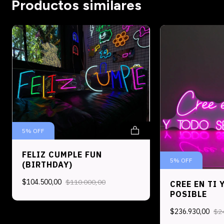
Productos similares
5
%
OFF
FELIZ CUMPLE FUN
5
%
OFF
(BIRTHDAY)
$104.500,00
$110.000,00
CREE EN TI 
POSIBLE
$236.930,00
$2