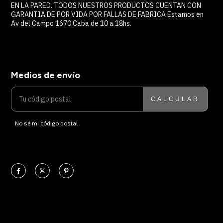
EN LA PARED. TODOS NUESTROS PRODUCTOS CUENTAN CON
GARANTIA DE POR VIDA POR FALLAS DE FABRICA Estamos en
Av del Campo 1670 Caba de 10 a 18hs.
Medios de envío
ENTREGAS PARA EL CP:
CAMBIAR CP
CALCULAR
No sé mi código postal