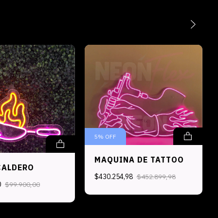
5
%
OFF
MAQUINA DE TATTOO
CALDERO
$430.254,98
$452.899,98
0
$99.900,00