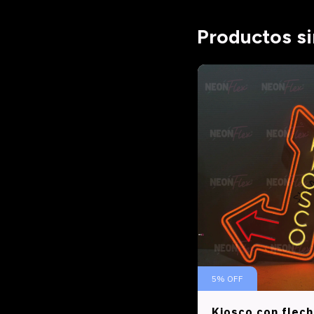
Productos si
5
%
OFF
Kiosco con flech