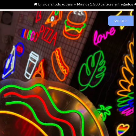
🚚 Envíos a todo el país ⭐ Más de 1.500 carteles entregados
5
%
OFF