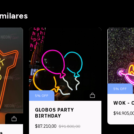
milares
5
%
OFF
5
%
OFF
WOK - 
GLOBOS PARTY
$94.905,0
BIRTHDAY
$87.210,00
$91.800,00
a