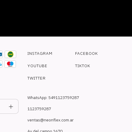
INSTAGRAM
FACEBOOK
YOUTUBE
TIKTOK
TWITTER
WhatsApp: 5491123759287
1123759287
ventas@neonflex.com.ar
Av del campo 1670