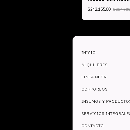
$242.155,00
$254.900
INICIO
ALQUILERES
LINEA NEON
CORPOREOS
INSUMOS Y PRODUCTO
SERVICIOS INTEGRALE
CONTACTO