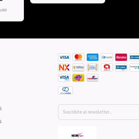
,00
S
S