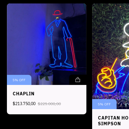
5
%
OFF
CHAPLIN
$213.750,00
$225.000,00
5
%
OFF
CAPITAN HO
SIMPSON