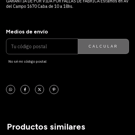
GARANTIA DE POR VIDA POR FALLAS DE FABRICA Estamos en Av
del Campo 1670 Caba de 10 a 18hs.
Medios de envío
ENTREGAS PARA EL CP:
CAMBIAR CP
CALCULAR
No sé mi código postal
Productos similares