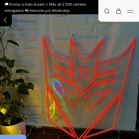
🚚 Envíos a todo el país ⭐ Más de 1.500 carteles
entregados 📲 Atención por WhatsApp