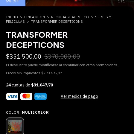
5
%
OFF
1
/
1
INICIO
>
LINEA NEON
>
NEON BASE ACRILICO
>
SERIES Y
PELICULAS
>
TRANSFORMER DECEPTICONS
TRANSFORMER
DECEPTICONS
$351.500,00
$370.000,00
El descuento puede modificarse al combinar con otras promociones.
Precio sin impuestos
$290.495,87
24
cuotas de
$31.047,70
Ver medios de pago
COLOR:
MULTICOLOR