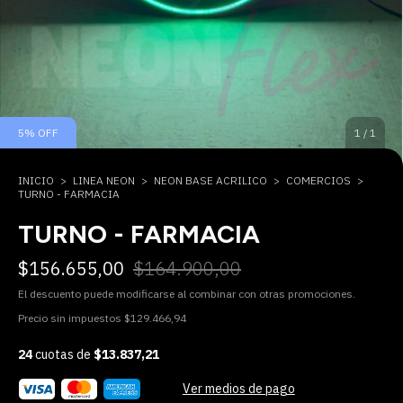
5
%
OFF
1
/
1
INICIO
>
LINEA NEON
>
NEON BASE ACRILICO
>
COMERCIOS
>
TURNO - FARMACIA
TURNO - FARMACIA
$156.655,00
$164.900,00
El descuento puede modificarse al combinar con otras promociones.
Precio sin impuestos
$129.466,94
24
cuotas de
$13.837,21
Ver medios de pago