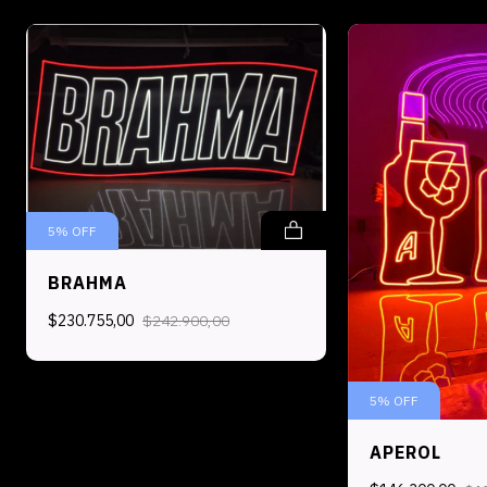
5
%
OFF
BRAHMA
$230.755,00
$242.900,00
5
%
OFF
APEROL