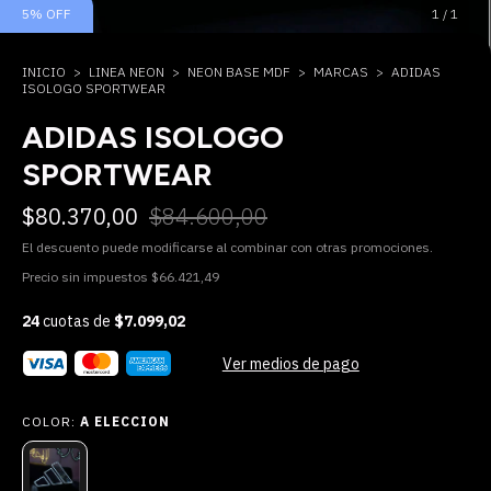
5
%
OFF
1
/
1
INICIO
>
LINEA NEON
>
NEON BASE MDF
>
MARCAS
>
ADIDAS
ISOLOGO SPORTWEAR
ADIDAS ISOLOGO
SPORTWEAR
$80.370,00
$84.600,00
El descuento puede modificarse al combinar con otras promociones.
Precio sin impuestos
$66.421,49
24
cuotas de
$7.099,02
Ver medios de pago
COLOR:
A ELECCION