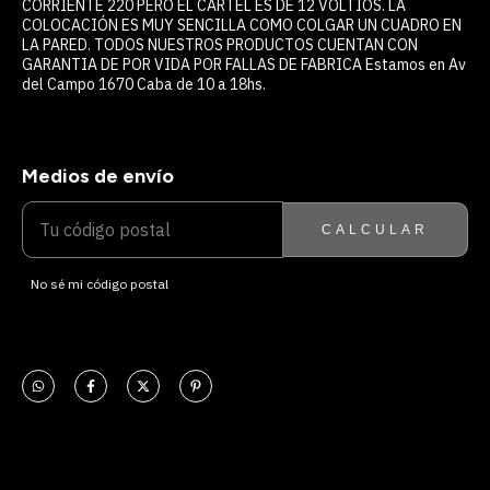
CORRIENTE 220 PERO EL CARTEL ES DE 12 VOLTIOS. LA
COLOCACIÓN ES MUY SENCILLA COMO COLGAR UN CUADRO EN
LA PARED. TODOS NUESTROS PRODUCTOS CUENTAN CON
GARANTIA DE POR VIDA POR FALLAS DE FABRICA Estamos en Av
del Campo 1670 Caba de 10 a 18hs.
Medios de envío
ENTREGAS PARA EL CP:
CAMBIAR CP
CALCULAR
No sé mi código postal