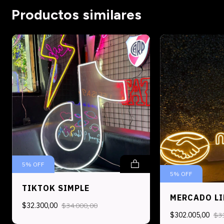
Productos similares
5
%
OFF
5
%
OFF
TIKTOK SIMPLE
MERCADO LI
$32.300,00
$34.000,00
$302.005,00
$3