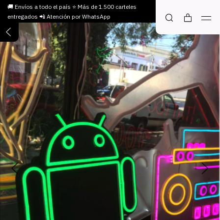
🚚 Envíos a todo el país ⭐ Más de 1.500 carteles
entregados 📲 Atención por WhatsApp