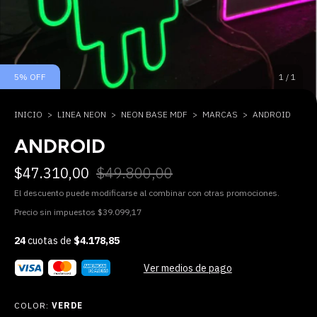
5
%
OFF
1
/
1
INICIO
>
LINEA NEON
>
NEON BASE MDF
>
MARCAS
>
ANDROID
ANDROID
$47.310,00
$49.800,00
El descuento puede modificarse al combinar con otras promociones.
Precio sin impuestos
$39.099,17
24
cuotas de
$4.178,85
Ver medios de pago
COLOR:
VERDE