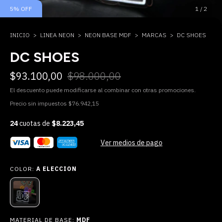
5
%
OFF
1
/
2
INICIO
>
LINEA NEON
>
NEON BASE MDF
>
MARCAS
>
DC SHOES
DC SHOES
$93.100,00
$98.000,00
El descuento puede modificarse al combinar con otras promociones.
Precio sin impuestos
$76.942,15
24
cuotas de
$8.223,45
Ver medios de pago
COLOR:
A ELECCION
MATERIAL DE BASE:
MDF