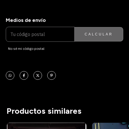
Medios de envío
ENTREGAS PARA EL CP:
CAMBIAR CP
CALCULAR
No sé mi código postal
Productos similares