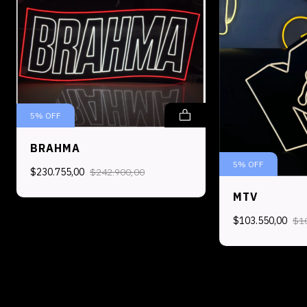
5
%
OFF
BRAHMA
5
%
OFF
$230.755,00
$242.900,00
MTV
$103.550,00
$1