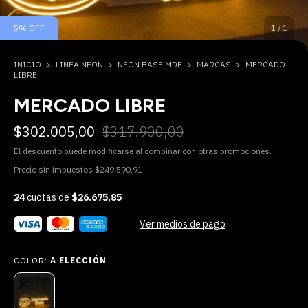
5
%
OFF
1
/
1
INICIO
>
LINEA NEON
>
NEON BASE MDF
>
MARCAS
>
MERCADO
LIBRE
MERCADO LIBRE
$302.005,00
$317.900,00
El descuento puede modificarse al combinar con otras promociones.
Precio sin impuestos
$249.590,91
24
cuotas de
$26.675,85
Ver medios de pago
COLOR:
A ELECCIÓN