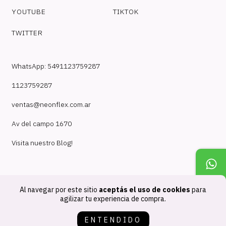
YOUTUBE
TIKTOK
TWITTER
WhatsApp: 5491123759287
1123759287
ventas@neonflex.com.ar
Av del campo 1670
Visita nuestro Blog!
Al navegar por este sitio
aceptás el uso de cookies
para
agilizar tu experiencia de compra.
Copyright NeonFlex - 30718210824 - 2026. Todos los derechos
ENTENDIDO
reservados.