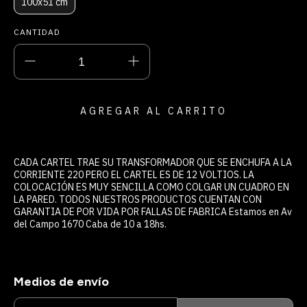
100x51 cm
CANTIDAD
CADA CARTEL TRAE SU TRANSFORMADOR QUE SE ENCHUFA A LA
CORRIENTE 220 PERO EL CARTEL ES DE 12 VOLTIOS. LA
COLOCACIÓN ES MUY SENCILLA COMO COLGAR UN CUADRO EN
LA PARED. TODOS NUESTROS PRODUCTOS CUENTAN CON
GARANTIA DE POR VIDA POR FALLAS DE FABRICA Estamos en Av
del Campo 1670 Caba de 10 a 18hs.
Medios de envío
ENTREGAS PARA EL CP:
CAMBIAR CP