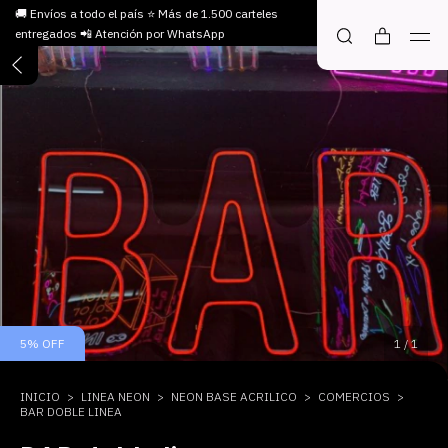
🚚 Envíos a todo el país ⭐ Más de 1.500 carteles
entregados 📲 Atención por WhatsApp
5
%
OFF
1
/
1
INICIO
>
LINEA NEON
>
NEON BASE ACRILICO
>
COMERCIOS
>
BAR DOBLE LINEA