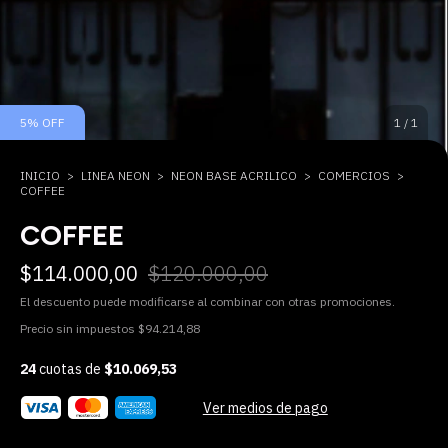
5
%
OFF
1
/
1
INICIO
>
LINEA NEON
>
NEON BASE ACRILICO
>
COMERCIOS
>
COFFEE
COFFEE
$114.000,00
$120.000,00
El descuento puede modificarse al combinar con otras promociones.
Precio sin impuestos
$94.214,88
24
cuotas de
$10.069,53
Ver medios de pago